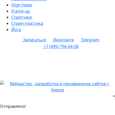
High Heels
Frame up
Cтретчинг
Стрип-пластика
Йога
Записаться
Вконтакте
Telegram
+7 (495) 796-04-08
Отправляя любую форму на сайте, вы соглашаетесь с
политикой конфиденциальности
данного сайта
ИП Барсукова Наталья Викторовна
ИНН 770408215937
×
Отправлено!