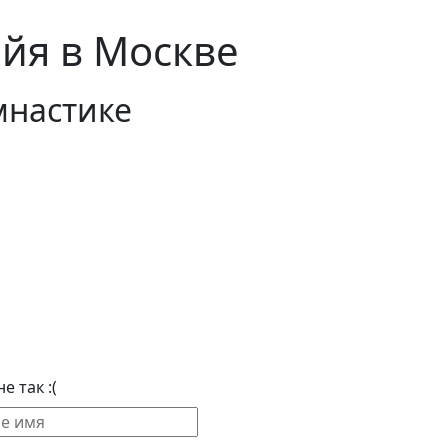
йя в Москве
мнастике
е так :(