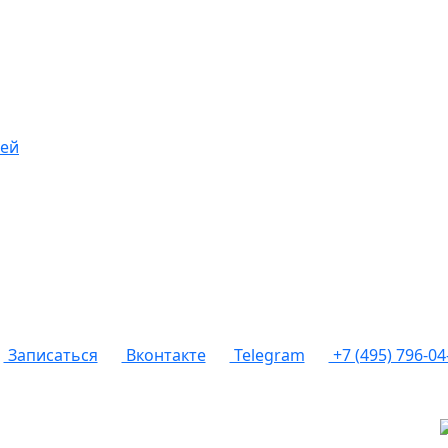
шей
Записаться
Вконтакте
Telegram
+7 (495) 796-04
форму на сайте, вы соглашаетесь с
политикой конфиденциальн