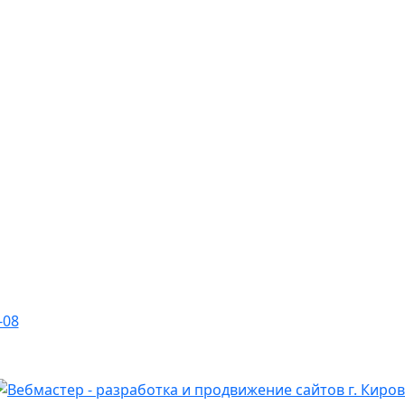
-08
ости
данного сайта