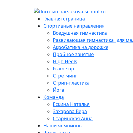
Главная страница
Спортивные направления
Воздушная гимнастика
Развивающая гимнастика для м
Акробатика на дорожке
Пробное занятие
High Heels
Frame up
Cтретчинг
Стрип-пластика
Йога
Команда
Ескина Наталья
Захарова Вера
Старинская Анна
Наши чемпионы
Результаты