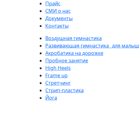
Прайс
СМИ о нас
Документы
Контакты
Воздушная гимнастика
Развивающая гимнастика для малы
Акробатика на дорожке
Пробное занятие
High Heels
Frame up
Cтретчинг
Стрип-пластика
Йога
Отправляя любую 
ИП Барсукова Наталья Викторовна